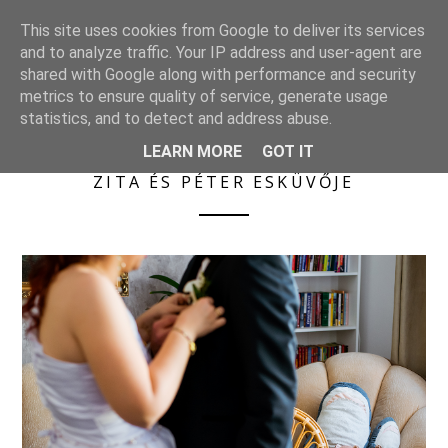
S
KÜLDETÉSBEN
This site uses cookies from Google to deliver its services
k
Esküvői életképek
and to analyze traffic. Your IP address and user-agent are
i
shared with Google along with performance and security
p
metrics to ensure quality of service, generate usage
t
statistics, and to detect and address abuse.
o
LEARN MORE
GOT IT
c
o
ZITA ÉS PÉTER ESKÜVŐJE
n
t
e
n
t