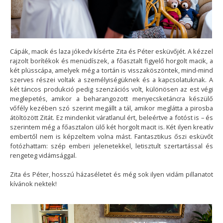
Cápák, macik és laza jókedv kísérte Zita és Péter esküvőjét. A kézzel
rajzolt borítékok és menüdíszek, a főasztalt figyelő horgolt macik, a
két plüsscápa, amelyek még a tortán is visszaköszöntek, mind-mind
szerves részei voltak a személyiségüknek és a kapcsolatuknak. A
két táncos produkció pedig szenzációs volt, különösen az est végi
meglepetés, amikor a beharangozott menyecsketáncra készülő
vőfély kezében szó szerint megállt a tál, amikor meglátta a pirosba
átöltözött Zitát. Ez mindenkit váratlanul ért, beleértve a fotóst is – és
szerintem még a főasztalon ülő két horgolt macit is. Két ilyen kreatív
embertől nem is képzeltem volna mást. Fantasztikus őszi esküvőt
fotózhattam: szép emberi jelenetekkel, letisztult szertartással és
rengeteg vidámsággal.
Zita és Péter, hosszú házaséletet és még sok ilyen vidám pillanatot
kívánok nektek!