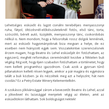
Lehetséges esküvőt és lagzit csinálni terebélyes menyasszonyi
ruha, fátyol, öltözésnél-előkészületeknél fotós, első tánc, torta,
szószóló, bérelt autó, tüzijáték, menyasszonyi tánc, csokordobás
nélkül is. Nem mondom, hogy a felsoroltak rossz dolgok lennének,
mert az esküvői hagyományoknak biza megvan a helye, de ez
esetben nem hiányzott egyik sem. Visszatekintve szerencsésnek
érzem magam, hogy Beatrix és Lehel esküvőjét én fotózhattam, az
egyszerű, meghitt református ceremóniától kezdve a féktelen buli
végéig. Rég volt, hogy ilyen szabadon fotózhattam a történetet, hogy
nem kellett programhoz igazodnom. Csak azok a gyorsan tűnő
pillanatokon kellett résen legyek, amikor a pár magára és egymásra
talált a buli közben. Ja és nézzétek meg azt a helyszínt, hát nem
csodás? Ez a Petry Estate Winery Kelementelkén.
A szokásos jókívánsággal zárom a bevezetőt: Beatrix és Lehel, azzal
a jókedvvel és lazasággal menjetek végig az életen, amit az
esküvőtökön láthattam. Sok boldogságot nektek!