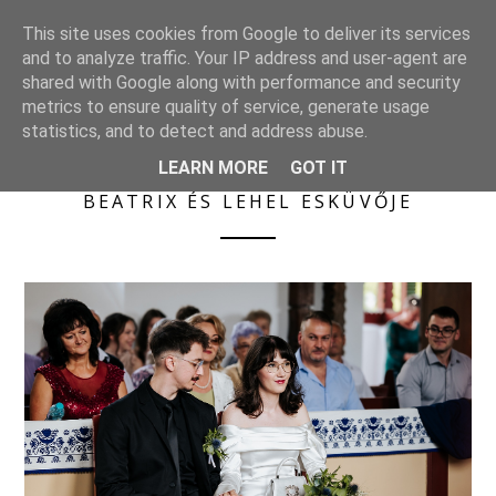
S
KÜLDETÉSBEN
This site uses cookies from Google to deliver its services
k
Esküvői életképek
and to analyze traffic. Your IP address and user-agent are
i
shared with Google along with performance and security
p
metrics to ensure quality of service, generate usage
t
statistics, and to detect and address abuse.
o
LEARN MORE
GOT IT
c
o
BEATRIX ÉS LEHEL ESKÜVŐJE
n
t
e
n
t