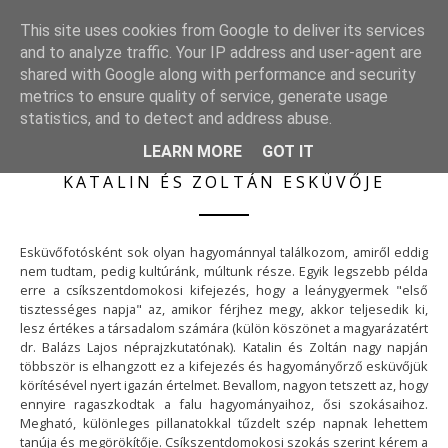
S
KÜLDETÉSBEN
This site uses cookies from Google to deliver its services
k
Esküvői életképek
and to analyze traffic. Your IP address and user-agent are
i
shared with Google along with performance and security
p
metrics to ensure quality of service, generate usage
t
statistics, and to detect and address abuse.
o
LEARN MORE
GOT IT
c
o
KATALIN ÉS ZOLTÁN ESKÜVŐJE
n
t
e
Esküvőfotósként sok olyan hagyománnyal találkozom, amiről eddig
nem tudtam, pedig kultúránk, múltunk része. Egyik legszebb példa
n
erre a csíkszentdomokosi kifejezés, hogy a leánygyermek "első
t
tisztességes napja" az, amikor férjhez megy, akkor teljesedik ki,
lesz értékes a társadalom számára (külön köszönet a magyarázatért
dr. Balázs Lajos néprajzkutatónak). Katalin és Zoltán nagy napján
többször is elhangzott ez a kifejezés és hagyományőrző esküvőjük
körítésével nyert igazán értelmet. Bevallom, nagyon tetszett az, hogy
ennyire ragaszkodtak a falu hagyományaihoz, ősi szokásaihoz.
Megható, különleges pillanatokkal tűzdelt szép napnak lehettem
tanúja és megörökítője. Csíkszentdomokosi szokás szerint kérem a